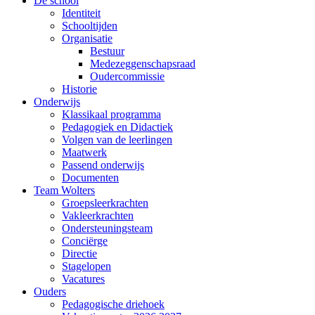
De school
Identiteit
Schooltijden
Organisatie
Bestuur
Medezeggenschapsraad
Oudercommissie
Historie
Onderwijs
Klassikaal programma
Pedagogiek en Didactiek
Volgen van de leerlingen
Maatwerk
Passend onderwijs
Documenten
Team Wolters
Groepsleerkrachten
Vakleerkrachten
Ondersteuningsteam
Conciërge
Directie
Stagelopen
Vacatures
Ouders
Pedagogische driehoek