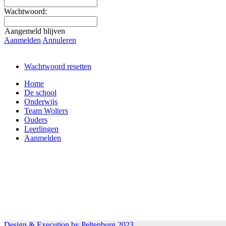
Wachtwoord:
Aangemeld blijven
Aanmelden
Annuleren
Wachtwoord resetten
Home
De school
Onderwijs
Team Wolters
Ouders
Leerlingen
Aanmelden
Design & Execution by Peltenburg 2023