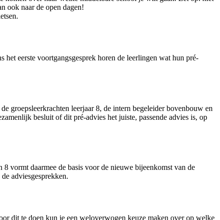
an ook naar de open dagen!
etsen.
ns het eerste voortgangsgesprek horen de leerlingen wat hun pré-
 de groepsleerkrachten leerjaar 8, de intern begeleider bovenbouw en
menlijk besluit of dit pré-advies het juiste, passende advies is, op
7 en 8 vormt daarmee de basis voor de nieuwe bijeenkomst van de
s de adviesgesprekken.
 Door dit te doen kun je een weloverwogen keuze maken over op welke