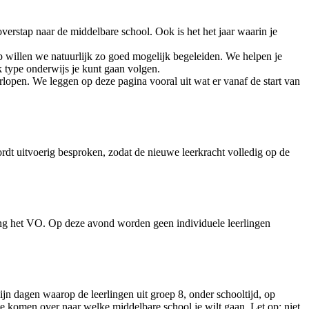
overstap naar de middelbare school. Ook is het het jaar waarin je
ap willen we natuurlijk zo goed mogelijk begeleiden. We helpen je
lk type onderwijs je kunt gaan volgen.
rlopen. We leggen op deze pagina vooral uit wat er vanaf de start van
ordt uitvoerig besproken, zodat de nieuwe leerkracht volledig op de
ting het VO. Op deze avond worden geen individuele leerlingen
jn dagen waarop de leerlingen uit groep 8, onder schooltijd, op
e komen over naar welke middelbare school je wilt gaan. Let op: niet