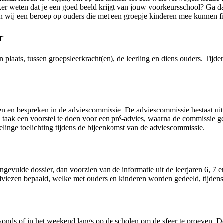
ker weten dat je een goed beeld krijgt van jouw voorkeursschool? Ga d
n wij een beroep op ouders die met een groepje kinderen mee kunnen fi
r
plaats, tussen groepsleerkracht(en), de leerling en diens ouders. Tijde
eren en bespreken in de adviescommissie. De adviescommissie bestaat uit
taak een voorstel te doen voor een pré-advies, waarna de commissie geza
elinge toelichting tijdens de bijeenkomst van de adviescommissie.
ingevulde dossier, dan voorzien van de informatie uit de leerjaren 6, 
viezen bepaald, welke met ouders en kinderen worden gedeeld, tijden
avonds of in het weekend langs op de scholen om de sfeer te proeven.