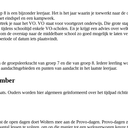
8 is een bijzonder leerjaar. Het is het jaar waarin je toewerkt naar de 
ls het eindspel en een kampweek.
vertrek je naar het VO. VO staat voor voortgezet onderwijs. Die grote st
tijdens schooltijd enkele VO-scholen. En je krijgt een advies over we
 om de overstap naar de middelbare school zo goed mogelijk te laten ve
eriode of datum iets plaatsvindt.
en de groepsleerkracht van groep 7 en die van groep 8. Iedere leerling w
aandachtsgebieden en punten van aandacht in het laatste leerjaar.
ember
laats. Ouders worden hier algemeen geïnformeerd over het tijdpad rich
ast de open dagen doet Wolters mee aan de Provo-dagen. Provo-dagen zi
antal lessen te volgen, om op die manier tot een weloverwogen keuze t