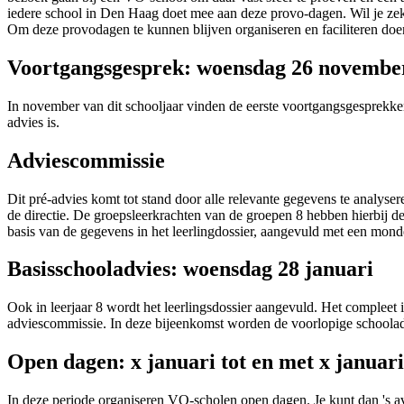
iedere school in Den Haag doet mee aan deze provo-dagen. Wil je ze
Om deze provodagen te kunnen blijven organiseren en faciliteren doe
Voortgangsgesprek: woensdag 26 novembe
In november van dit schooljaar vinden de eerste voortgangsgesprekken 
advies is.
Adviescommissie
Dit pré-advies komt tot stand door alle relevante gegevens te analys
de directie. De groepsleerkrachten van de groepen 8 hebben hierbij de 
basis van de gegevens in het leerlingdossier, aangevuld met een mond
Basisschooladvies: woensdag 28 januari
Ook in leerjaar 8 wordt het leerlingsdossier aangevuld. Het compleet 
adviescommissie. In deze bijeenkomst worden de voorlopige schoolad
Open dagen: x januari tot en met x januari
In deze periode organiseren VO-scholen open dagen. Je kunt dan 's 