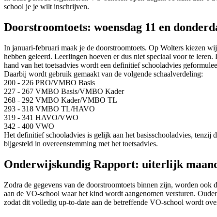
school je je wilt inschrijven.
Doorstroomtoets: woensdag 11 en donderda
In januari-februari maak je de doorstroomtoets. Op Wolters kiezen wij
hebben geleerd. Leerlingen hoeven er dus niet speciaal voor te lere
hand van het toetsadvies wordt een definitief schooladvies geformulee
Daarbij wordt gebruik gemaakt van de volgende schaalverdeling:
200 - 226 PRO/VMBO Basis
227 - 267 VMBO Basis/VMBO Kader
268 - 292 VMBO Kader/VMBO TL
293 - 318 VMBO TL/HAVO
319 - 341 HAVO/VWO
342 - 400 VWO
Het definitief schooladvies is gelijk aan het basisschooladvies, tenzi
bijgesteld in overeenstemming met het toetsadvies.
Onderwijskundig Rapport: uiterlijk maan
Zodra de gegevens van de doorstroomtoets binnen zijn, worden ook d
aan de VO-school waar het kind wordt aangenomen versturen. Ouders 
zodat dit volledig up-to-date aan de betreffende VO-school wordt o