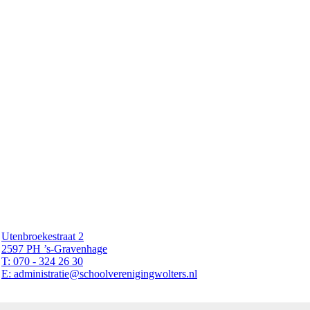
Utenbroekestraat 2
2597 PH ’s-Gravenhage
T: 070 - 324 26 30
E: administratie@schoolverenigingwolters.nl