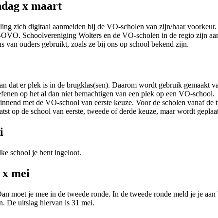
ndag x maart
ng zich digitaal aanmelden bij de VO-scholen van zijn/haar voorkeur. O
e BOVO. Schoolvereniging Wolters en de VO-scholen in de regio zijn
 van ouders gebruikt, zoals ze bij ons op school bekend zijn.
dat er plek is in de brugklas(sen). Daarom wordt gebruik gemaakt van
toefenen op het al dan niet bemachtigen van een plek op een VO-school
ginnend met de VO-school van eerste keuze. Voor de scholen vanaf de 
atst op de school van eerste, tweede of derde keuze, maar wordt geplaat
i
e school je bent ingeloot.
 x mei
t. Dan moet je mee in de tweede ronde. In de tweede ronde meld je je aa
n. De uitslag hiervan is 31 mei.