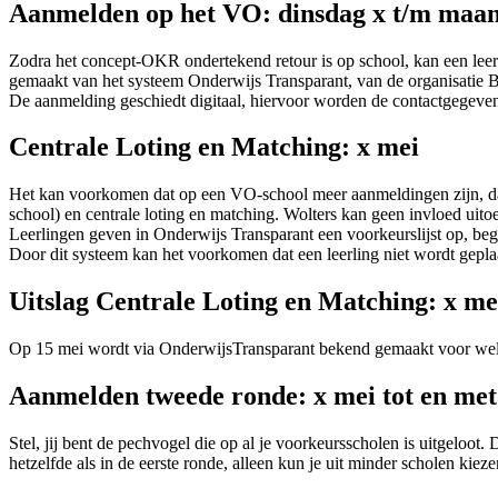
Aanmelden op het VO: dinsdag x t/m maa
Zodra het concept-OKR ondertekend retour is op school, kan een leerli
gemaakt van het systeem Onderwijs Transparant, van de organisati
De aanmelding geschiedt digitaal, hiervoor worden de contactgegevens
Centrale Loting en Matching: x mei
Het kan voorkomen dat op een VO-school meer aanmeldingen zijn, dan 
school) en centrale loting en matching. Wolters kan geen invloed ui
Leerlingen geven in Onderwijs Transparant een voorkeurslijst op, be
Door dit systeem kan het voorkomen dat een leerling niet wordt gepla
Uitslag Centrale Loting en Matching: x me
Op 15 mei wordt via OnderwijsTransparant bekend gemaakt voor welk
Aanmelden tweede ronde: x mei tot en met
Stel, jij bent de pechvogel die op al je voorkeursscholen is uitgeloo
hetzelfde als in de eerste ronde, alleen kun je uit minder scholen kieze