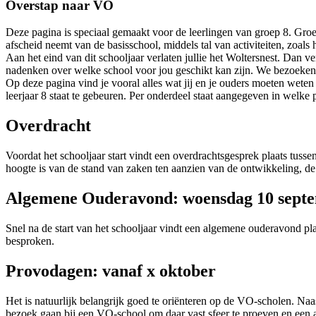
Overstap naar VO
Deze pagina is speciaal gemaakt voor de leerlingen van groep 8. Groep 
afscheid neemt van de basisschool, middels tal van activiteiten, zoa
Aan het eind van dit schooljaar verlaten jullie het Woltersnest. Dan 
nadenken over welke school voor jou geschikt kan zijn. We bezoeken 
Op deze pagina vind je vooral alles wat jij en je ouders moeten weten
leerjaar 8 staat te gebeuren. Per onderdeel staat aangegeven in welke p
Overdracht
Voordat het schooljaar start vindt een overdrachtsgesprek plaats tuss
hoogte is van de stand van zaken ten aanzien van de ontwikkeling, de 
Algemene Ouderavond: woensdag 10 sept
Snel na de start van het schooljaar vindt een algemene ouderavond p
besproken.
Provodagen: vanaf x oktober
Het is natuurlijk belangrijk goed te oriënteren op de VO-scholen. Na
bezoek gaan bij een VO-school om daar vast sfeer te proeven en een a