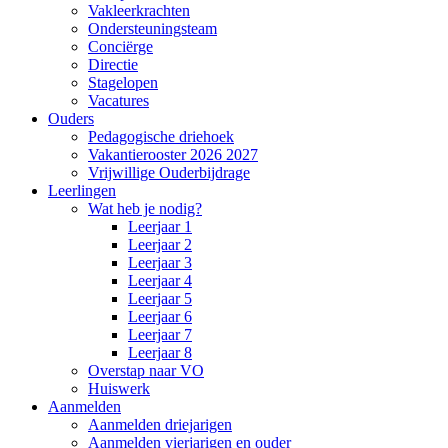
Vakleerkrachten
Ondersteuningsteam
Conciërge
Directie
Stagelopen
Vacatures
Ouders
Pedagogische driehoek
Vakantierooster 2026 2027
Vrijwillige Ouderbijdrage
Leerlingen
Wat heb je nodig?
Leerjaar 1
Leerjaar 2
Leerjaar 3
Leerjaar 4
Leerjaar 5
Leerjaar 6
Leerjaar 7
Leerjaar 8
Overstap naar VO
Huiswerk
Aanmelden
Aanmelden driejarigen
Aanmelden vierjarigen en ouder