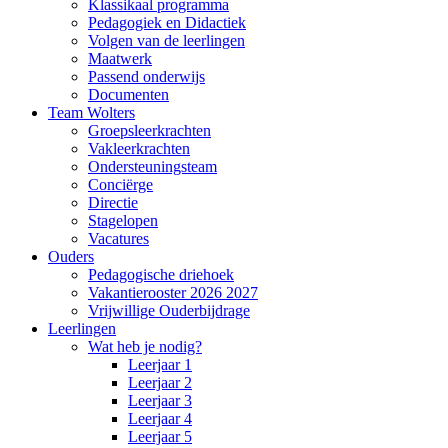
Klassikaal programma
Pedagogiek en Didactiek
Volgen van de leerlingen
Maatwerk
Passend onderwijs
Documenten
Team Wolters
Groepsleerkrachten
Vakleerkrachten
Ondersteuningsteam
Conciërge
Directie
Stagelopen
Vacatures
Ouders
Pedagogische driehoek
Vakantierooster 2026 2027
Vrijwillige Ouderbijdrage
Leerlingen
Wat heb je nodig?
Leerjaar 1
Leerjaar 2
Leerjaar 3
Leerjaar 4
Leerjaar 5