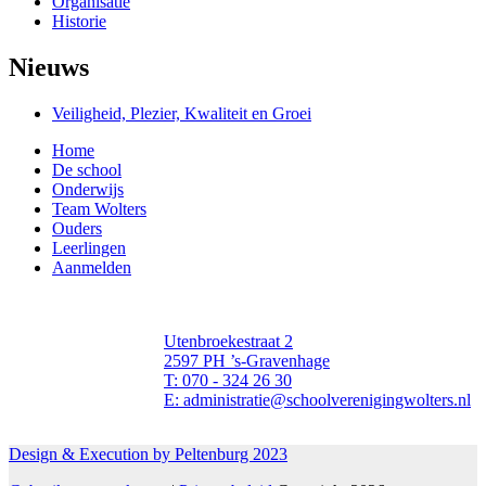
Organisatie
Historie
Nieuws
Veiligheid, Plezier, Kwaliteit en Groei
Home
De school
Onderwijs
Team Wolters
Ouders
Leerlingen
Aanmelden
Utenbroekestraat 2
2597 PH ’s-Gravenhage
T: 070 - 324 26 30
E: administratie@schoolverenigingwolters.nl
Design & Execution by Peltenburg 2023