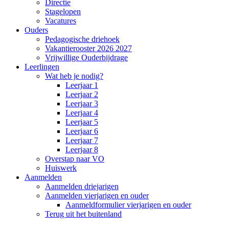
Directie
Stagelopen
Vacatures
Ouders
Pedagogische driehoek
Vakantierooster 2026 2027
Vrijwillige Ouderbijdrage
Leerlingen
Wat heb je nodig?
Leerjaar 1
Leerjaar 2
Leerjaar 3
Leerjaar 4
Leerjaar 5
Leerjaar 6
Leerjaar 7
Leerjaar 8
Overstap naar VO
Huiswerk
Aanmelden
Aanmelden driejarigen
Aanmelden vierjarigen en ouder
Aanmeldformulier vierjarigen en ouder
Terug uit het buitenland