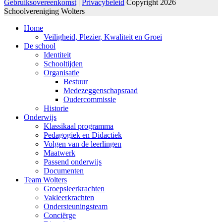
Gebruiksovereenkomst
|
Privacybeleid
Copyright 2026
Schoolvereniging Wolters
Home
Veiligheid, Plezier, Kwaliteit en Groei
De school
Identiteit
Schooltijden
Organisatie
Bestuur
Medezeggenschapsraad
Oudercommissie
Historie
Onderwijs
Klassikaal programma
Pedagogiek en Didactiek
Volgen van de leerlingen
Maatwerk
Passend onderwijs
Documenten
Team Wolters
Groepsleerkrachten
Vakleerkrachten
Ondersteuningsteam
Conciërge